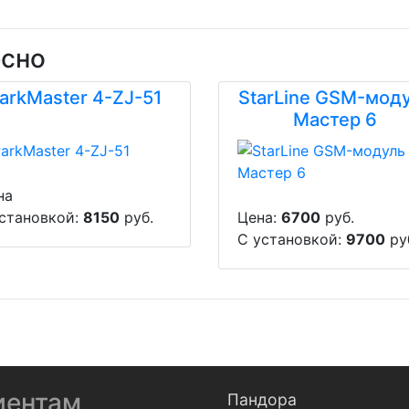
есно
arkMaster 4-ZJ-51
StarLine GSM-мод
Мастер 6
на
установкой:
8150
руб.
Цена:
6700
руб.
С установкой:
9700
ру
иентам
Пандора