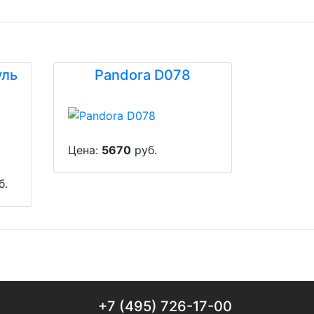
уль
Pandora D078
Цена:
5670
руб.
б.
+7 (495) 726-17-00