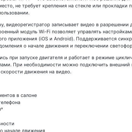
есто, не требует крепления на стекле или прокладки 
пользовании.
у, видеорегистратор записывает видео в разрешении до
троенный модуль Wi-Fi позволяет управлять настройкам
о приложения (iOS и Android). Поддерживается синхр
домления о начале движения и переключении светофор
ись при запуске двигателя и работает в режиме циклич
йлами. При необходимости можно подключить внешний
 скорости движения на видео.
ментов в салоне
телефона
0°
ьности
о начале движения