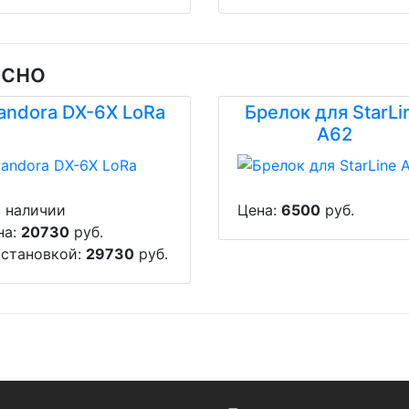
есно
andora DX-6X LoRa
Брелок для StarLi
A62
в наличии
Цена:
6500
руб.
на:
20730
руб.
установкой:
29730
руб.