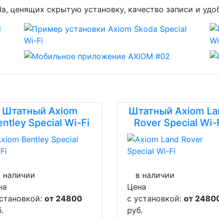
a, ценящих скрытую установку, качество записи и удо
Штатный Axiom
Штатный Axiom La
ntley Special Wi-Fi
Rover Special Wi-
в наличии
в наличии
на
Цена
установкой:
от 24800
с установкой:
от 2480
.
руб.