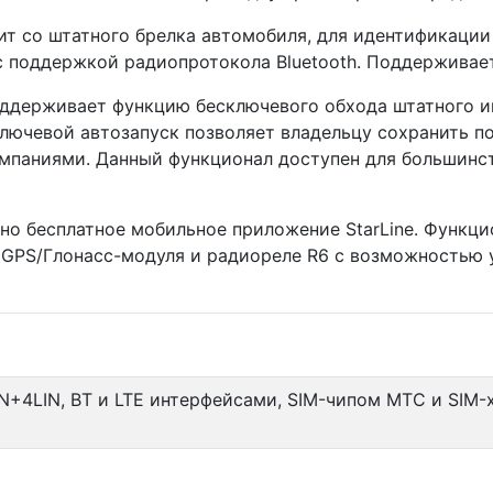
т со штатного брелка автомобиля, для идентификации
 поддержкой радиопротокола Bluetooth. Поддерживает
поддерживает функцию бесключевого обхода штатного 
ключевой автозапуск позволяет владельцу сохранить 
паниями. Данный функционал доступен для большинст
но бесплатное мобильное приложение StarLine. Функц
GPS/Глонасс-модуля и радиореле R6 с возможностью 
+4LIN, BT и LTE интерфейсами, SIM-чипом МТС и SIM