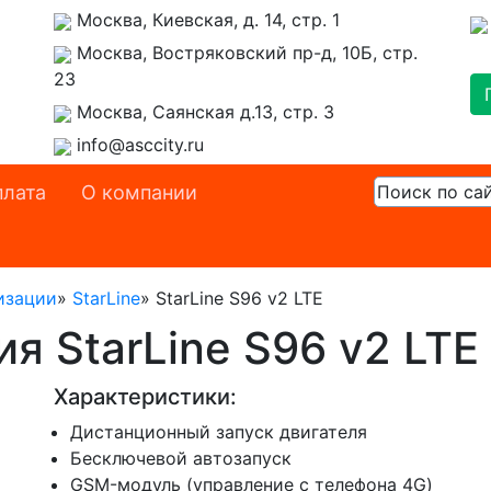
Москва, Киевская, д. 14, стр. 1
Москва, Востряковский пр-д, 10Б, стр.
23
Москва, Саянская д.13, стр. 3
info@asccity.ru
лата
О компании
изации
»
StarLine
»
StarLine S96 v2 LTE
я StarLine S96 v2 LTE
Характеристики:
Дистанционный запуск двигателя
Бесключевой автозапуск
GSM-модуль (управление с телефона 4G)