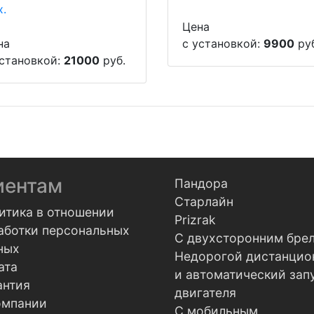
Цена
на
с установкой:
9900
руб
установкой:
21000
руб.
иентам
Пандора
Старлайн
итика в отношении
Prizrak
аботки персональных
С двухсторонним бре
ных
Недорогой дистанцио
ата
и автоматический зап
антия
двигателя
омпании
С мобильным