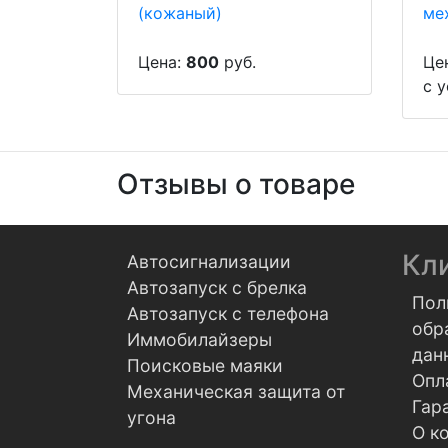
Цена:
800
руб.
Це
с 
Отзывы о товаре
Кл
Автосигнализации
Автозапуск с брелка
Пол
Автозапуск с телефона
обр
Иммобилайзеры
дан
Поисковые маяки
Опл
Механическая защита от
Гар
угона
О к