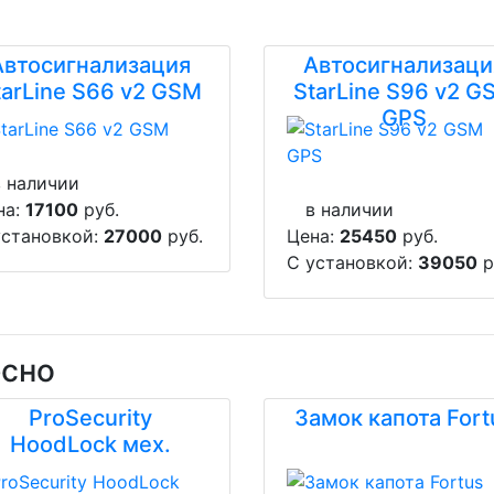
Автосигнализация
Автосигнализаци
tarLine S66 v2 GSM
StarLine S96 v2 G
GPS
в наличии
на:
17100
руб.
в наличии
установкой:
27000
руб.
Цена:
25450
руб.
С установкой:
39050
р
есно
ProSecurity
Замок капота Fort
HoodLock мех.