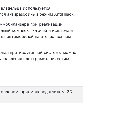
 владельца используется
ся антиразбойный режим AntiHijack.
иммобилайзера при реализации
полный комплект ключей и исключает
ва автомобилей на отечественном
ионал противоугонной системы можно
управления электромеханическим
-холдером, приемопередатчиком, 3D